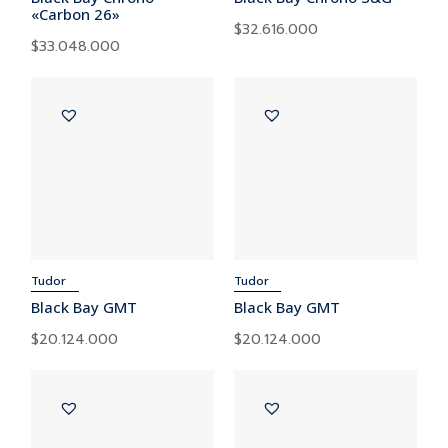
«Carbon 26»
BR-03 AUTO
$
32.616.000
BR-03 CHRONO
$
33.048.000
BR-03 DIVER
BR-03 GMT
BR-05 GMT
BR-S
BR-V2
BR-V2 GMT
BRIDGES
CUBITUS
LAUREATO
Tudor
Tudor
LUM
Black Bay GMT
Black Bay GMT
ALPINE EAGLE
$
20.124.000
$
20.124.000
L. U. C.
HAPPY SPORT