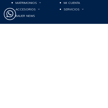
MATRIMONIOS
MI CUENTA
ACCESORIOS
SERVICIOS
BAUER NEWS
SIGUENOS EN
COLOMBIA
BAUER & CO SAS. TODOS LOS DERECHOS
RESERVADOS.
POLÍTICA DE ENVÍOS
|
POLÍTICA DE PRIVACIDAD
|
POLÍTICA DE
TRATAMIENTO DATOS PERSONALES BAUER