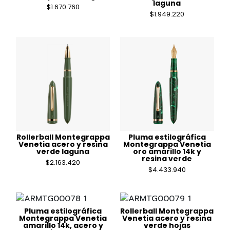
laguna
$
1.670.760
$
1.949.220
Rollerball Montegrappa
Pluma estilográfica
Venetia acero y resina
Montegrappa Venetia
verde laguna
oro amarillo 14k y
resina verde
$
2.163.420
$
4.433.940
Pluma estilográfica
Rollerball Montegrappa
Montegrappa Venetia
Venetia acero y resina
amarillo 14k, acero y
verde hojas