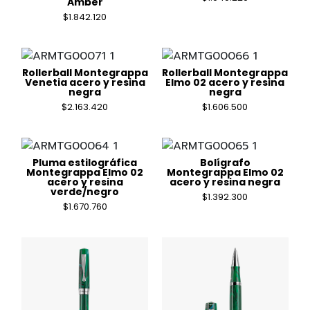
Amber
$
1.842.120
Rollerball Montegrappa
Rollerball Montegrappa
Venetia acero y resina
Elmo 02 acero y resina
negra
negra
$
2.163.420
$
1.606.500
Pluma estilográfica
Bolígrafo
Montegrappa Elmo 02
Montegrappa Elmo 02
acero y resina
acero y resina negra
verde/negro
$
1.392.300
$
1.670.760