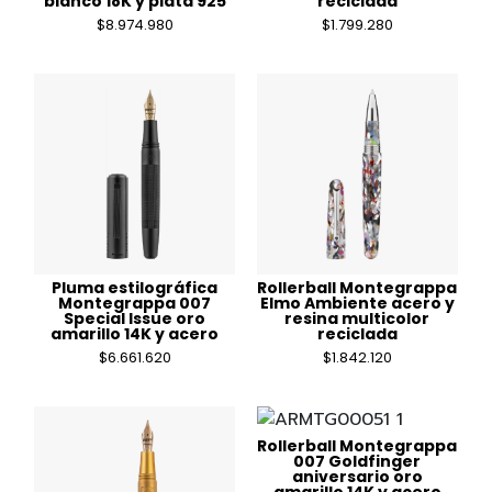
blanco 18K y plata 925
reciclada
$
8.974.980
$
1.799.280
Pluma estilográfica
Rollerball Montegrappa
Montegrappa 007
Elmo Ambiente acero y
Special Issue oro
resina multicolor
amarillo 14K y acero
reciclada
$
6.661.620
$
1.842.120
Rollerball Montegrappa
007 Goldfinger
aniversario oro
amarillo 14K y acero