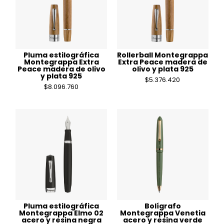
Pluma estilográfica
Rollerball Montegrappa
Montegrappa Extra
Extra Peace madera de
Peace madera de olivo
olivo y plata 925
y plata 925
$
5.376.420
$
8.096.760
Pluma estilográfica
Bolígrafo
Montegrappa Elmo 02
Montegrappa Venetia
acero y resina negra
acero y resina verde