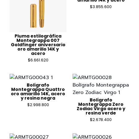
$
3.855.600
Pluma estilográfica
Montegrappa 007
Goldfinger aniversario
oro amarillo 14K y
acero
$
6.661.620
Bolígrafo
Montegrappa Quattro
oro amarillo 14K, acero
y resina negra
Bolígrafo
Montegrappa Zero
$
2.998.800
Zodiac Virgo acero y
resina verde
$
2.678.400