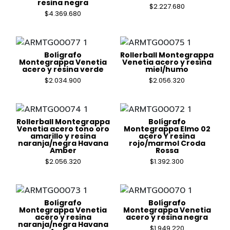
resina negra
$
2.227.680
$
4.369.680
Bolígrafo
Rollerball Montegrappa
Montegrappa Venetia
Venetia acero y resina
acero y resina verde
miel/humo
$
2.034.900
$
2.056.320
Rollerball Montegrappa
Bolígrafo
Venetia acero tono oro
Montegrappa Elmo 02
amarillo y resina
acero Y resina
naranja/negra Havana
rojo/marmol Croda
Amber
Rossa
$
2.056.320
$
1.392.300
Bolígrafo
Bolígrafo
Montegrappa Venetia
Montegrappa Venetia
acero y resina
acero y resina negra
naranja/negra Havana
$
1.949.220