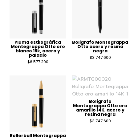
Pluma estilográfica
Boligrafo Montegrappa
Montegrappa Otto oro
Otto acero y resina
blanco 18k, acero y
negra
paladio
$
3.747.600
$
6.577.200
Bolígrafo
Montegrappa Otto oro
amarillo 14K, acero y
resina negra
$
3.747.600
Rollerball Montegrappa