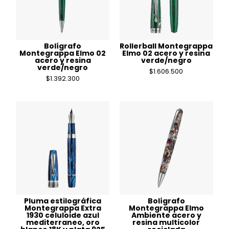
Bolígrafo
Rollerball Montegrappa
Montegrappa Elmo 02
Elmo 02 acero y resina
acero y resina
verde/negro
verde/negro
$
1.606.500
$
1.392.300
Pluma estilográfica
Bolígrafo
Montegrappa Extra
Montegrappa Elmo
1930 celuloide azul
Ambiente acero y
mediterraneo, oro
resina multicolor