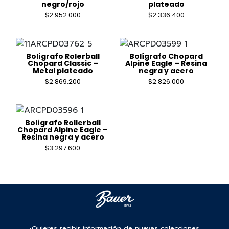
negro/rojo
plateado
$
2.952.000
$
2.336.400
Bolígrafo Rolerball
Bolígrafo Chopard
Chopard Classic –
Alpine Eagle – Resina
Metal plateado
negra y acero
$
2.869.200
$
2.826.000
Bolígrafo Rollerball
Chopard Alpine Eagle –
Resina negra y acero
$
3.297.600
¿Quieres recibir información de nuevas colecciones,