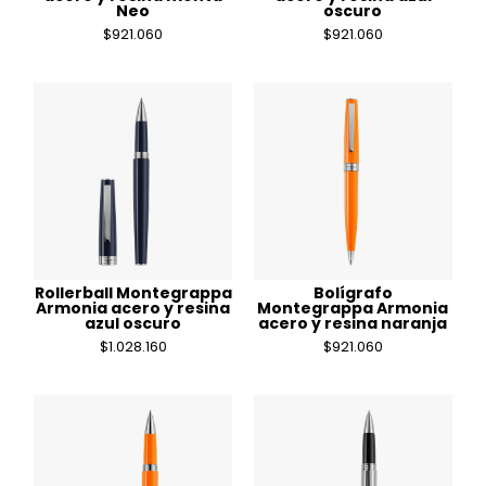
Neo
oscuro
$
921.060
$
921.060
Rollerball Montegrappa
Bolígrafo
Armonia acero y resina
Montegrappa Armonia
azul oscuro
acero y resina naranja
$
1.028.160
$
921.060