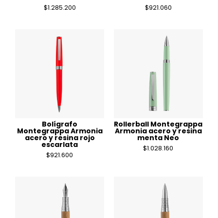
$
1.285.200
$
921.060
Bolígrafo
Rollerball Montegrappa
Montegrappa Armonia
Armonia acero y resina
acero y resina rojo
menta Neo
escarlata
$
1.028.160
$
921.600