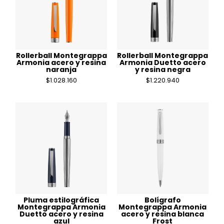
Rollerball Montegrappa
Rollerball Montegrappa
Armonia acero y resina
Armonia Duetto acero
naranja
y resina negra
$
1.028.160
$
1.220.940
Pluma estilográfica
Bolígrafo
Montegrappa Armonia
Montegrappa Armonia
Duetto acero y resina
acero y resina blanca
azul
Frost