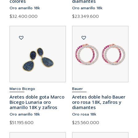
colores
diamantes
Oro amarillo 18k
Oro amarillo 18k
$
32.400.000
$
23.349.600
Marco Bicego
Bauer
Aretes doble gota Marco
Aretes doble halo Bauer
Bicego Lunaria oro
oro rosa 18K, zafiros y
amarillo 18K y zafiros
diamantes
Oro amarillo 18k
Oro rosa 18k
$
51.195.600
$
25.560.000