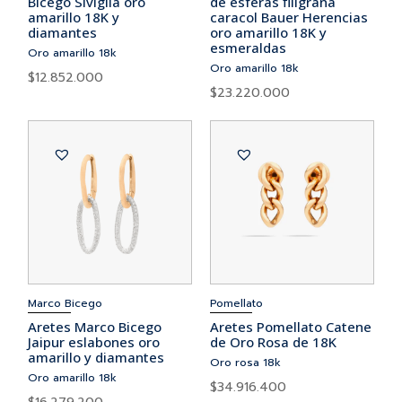
Bicego Siviglia oro
de esferas filigrana
amarillo 18K y
caracol Bauer Herencias
diamantes
oro amarillo 18K y
esmeraldas
Oro amarillo 18k
Oro amarillo 18k
$
12.852.000
$
23.220.000
Marco Bicego
Pomellato
Aretes Marco Bicego
Aretes Pomellato Catene
Jaipur eslabones oro
de Oro Rosa de 18K
amarillo y diamantes
Oro rosa 18k
Oro amarillo 18k
$
34.916.400