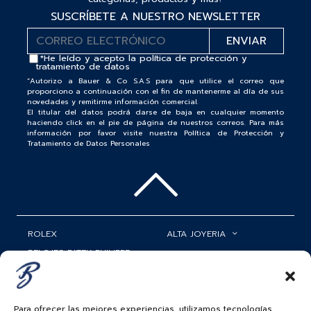
SUSCRÍBETE A NUESTRO NEWSLETTER
*He leído y acepto la
política de protección y
tratamiento de datos
“Autorizo a Bauer & Co S.A.S para que utilice el correo que
proporciono a continuación con el fin de mantenerme al día de sus
novedades y remitirme información comercial.
El titular del datos podrá darse de baja en cualquier momento
haciendo click en el pie de página de nuestros correos. Para más
información por favor visite nuestra Política de Protección y
Tratamiento de Datos Personales
ROLEX
ALTA JOYERIA
RELOJES PATEK PHILIPPE
RELOJERÍA
MATRIMONIOS
MI CUENTA
Para ofrecer las mejores experiencias, utilizamos tecnologías