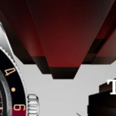
CAJA
Caja de acero de 41 mm, acabado pulido y
satinado
BISEL
Bisel giratorio bidireccional de 48 muescas con un
núcleo de acero recubierto de 0,3 mm de oro amarillo.
Disco de aluminio anodizado graduado 24 horas en
color marrón y negro mate
MOVIMIENTO
Calibre de manufactura MT5652 (COSC)
Movimiento mecánico de cuerda automática
con rotor bidireccional Ingeniería exclusiva
ESFERA