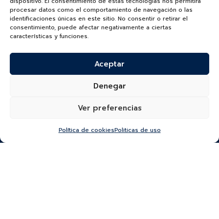
dispositivo. El consentimiento de estas tecnologías nos permitirá
procesar datos como el comportamiento de navegación o las
identificaciones únicas en este sitio. No consentir o retirar el
consentimiento, puede afectar negativamente a ciertas
características y funciones.
TUDORWATCH.COM
Aceptar
Denegar
Ver preferencias
¿Quieres recibir información de nuevas colecciones,
Política de cookies
Politicas de uso
categorías, productos y más?
SUSCRÍBETE A NUESTRO NEWSLETTER
*He leído y acepto la
política de protección y
tratamiento de datos
“Autorizo a Bauer & Co S.A.S para que utilice el correo que
proporciono a continuación con el fin de mantenerme al día de sus
novedades y remitirme información comercial.
El titular del datos podrá darse de baja en cualquier momento