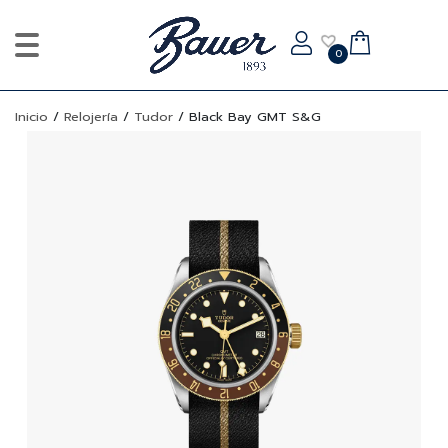
0
Inicio
/
Relojería
/
Tudor
/
Black Bay GMT S&G