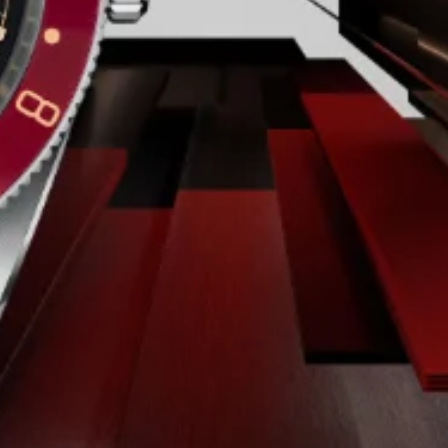
Negra, abombada
RESERVA DE MARCHA
Corona a rosca grabada con la rosa de
TUDOR y lacada en negro, con tubo de
corona de aluminio anodizado negro. Acero
recubierto de 0,3 mm de oro amarillo
CRISTAL
Cristal de zafiro abombado
HERMETICIDAD
Hermético hasta 200 m
BRAZALETE
Correa de tejido negra con banda beige y
cierre de hebilla