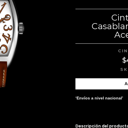
Cin
Casabla
Ac
CIN
$
SK
A
‘Envíos a nivel nacional’
Descripción del product