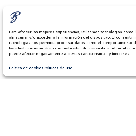
Para ofrecer las mejores experiencias, utilizamos tecnologías como 
almacenar y/o acceder a la información del dispositivo. El consentim
tecnologías nos permitirá procesar datos como el comportamiento 
las identificaciones únicas en este sitio. No consentir o retirar el con
puede afectar negativamente a ciertas características y funciones.
Política de cookies
Politicas de uso
*He leído y acep
“Autorizo a Bauer & C
remitirme información c
El titular del datos p
favor visite nuestra Po