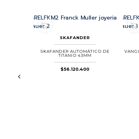
VEX
SKAFANDER
RET HOURS
SKAFANDER AUTOMÁTICO DE
VANG
O NEGRO
TITANIO 43MM
0
$
56.120.400