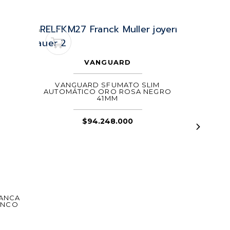
VANGUARD
VANGUARD SFUMATO SLIM
AUTOMÁTICO ORO ROSA NEGRO
41MM
$
94.248.000
CI
LANCA
CINTRÉE
ANCO
AUTOMÁ