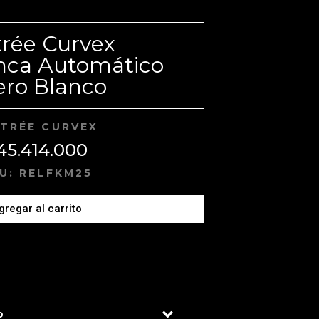
trée Curvex
nca Automático
ero Blanco
TRÉE CURVEX
45.414.000
U: RELFKM25
gregar al carrito
o