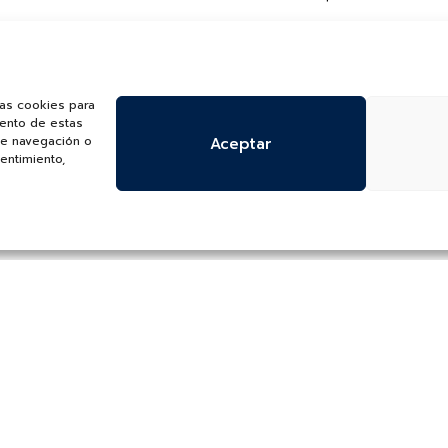
las cookies para
iento de estas
de navegación o
Aceptar
sentimiento,
¿Quieres recibir información de nuevas colecciones, categorías, p
SUSCRÍBETE A NUESTRO NEWSLETTER
to la
política de protección y tratamiento de datos
o S.A.S para que utilice el correo que proporciono a continuación con el fin
omercial.
odrá darse de baja en cualquier momento haciendo click en el pie de página de n
lítica de Protección y Tratamiento de Datos Personales