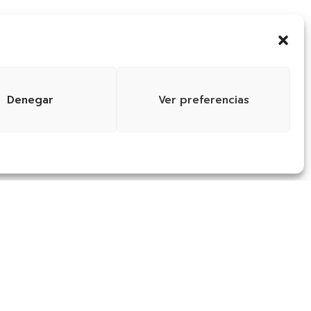
Denegar
Ver preferencias
roductos y más?
 de mantenerme al día de sus novedades y
uestros correos. Para más información por