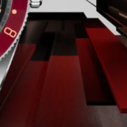
RESERVA DE MARCHA
Corona a rosca de acero, con la rosa de
TUDOR en relieve, con tubo de corona
circular de acero satinado
CRISTAL
Cristal de zafiro abombado
HERMETICIDAD
Hermético hasta 200 m
BRAZALETE
Brazalete de acero con remaches, acabado
pulido y satinado, con cierre desplegable y
cierre de seguridad