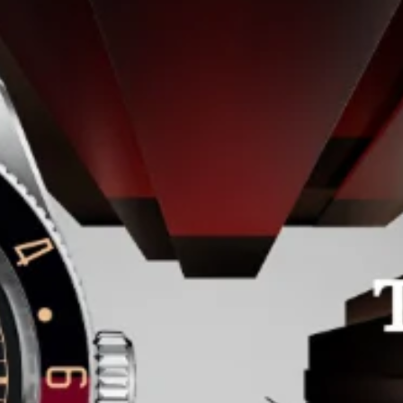
CAJA
Caja de acero de 41 mm, acabado pulido y
satinado
BISEL
Bisel giratorio bidireccional de acero con 48 muescas,
disco de aluminio anodizado azul mate y burdeos mate,
con graduación de 24 horas
MOVIMIENTO
Calibre de manufactura MT5652 (COSC)
Movimiento mecánico de cuerda automática
con rotor bidireccional Ingeniería exclusiva
ESFERA
Negra, abombada