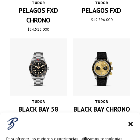
TUDOR
TUDOR
PELAGOS FXD
PELAGOS FXD
CHRONO
$
19.296.000
$
24.516.000
TUDOR
TUDOR
BLACK BAY 58
BLACK BAY CHRONO
S&G
$
19.944.000
$
32.616.000
Para ofrecer las mejores experiencias, utilizamos tecnologías