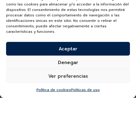
como las cookies para almacenar y/o acceder a la información del
dispositivo. El consentimiento de estas tecnologías nos permitirá
procesar datos como el comportamiento de navegación o las
identificaciones únicas en este sitio. No consentir o retirar el
consentimiento, puede afectar negativamente a ciertas
características y funciones.
Aceptar
TUDORWATCH.COM
Denegar
Ver preferencias
Política de cookies
Politicas de uso
¿Quieres recibir información de nuevas colecciones,
categorías, productos y más?
SUSCRÍBETE A NUESTRO NEWSLETTER
*He leído y acepto la
política de protección y
tratamiento de datos
“Autorizo a Bauer & Co S.A.S para que utilice el correo que