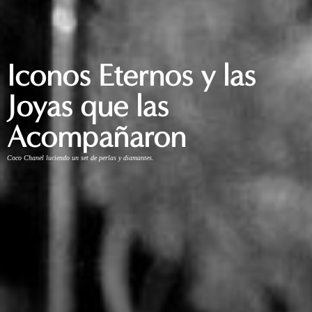
Iconos Eternos y las
Joyas que las
Acompañaron
Coco Chanel luciendo un set de perlas y diamantes.