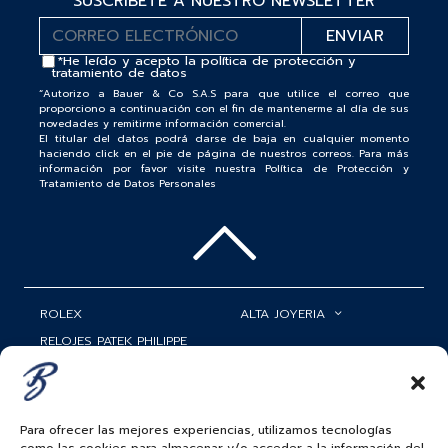
SUSCRÍBETE A NUESTRO NEWSLETTER
*He leído y acepto la
política de protección y
tratamiento de datos
“Autorizo a Bauer & Co S.A.S para que utilice el correo que
proporciono a continuación con el fin de mantenerme al día de sus
novedades y remitirme información comercial.
El titular del datos podrá darse de baja en cualquier momento
haciendo click en el pie de página de nuestros correos. Para más
información por favor visite nuestra Política de Protección y
Tratamiento de Datos Personales
ROLEX
ALTA JOYERIA
RELOJES PATEK PHILIPPE
RELOJERÍA
MATRIMONIOS
MI CUENTA
ACCESORIOS
SERVICIOS
Para ofrecer las mejores experiencias, utilizamos tecnologías