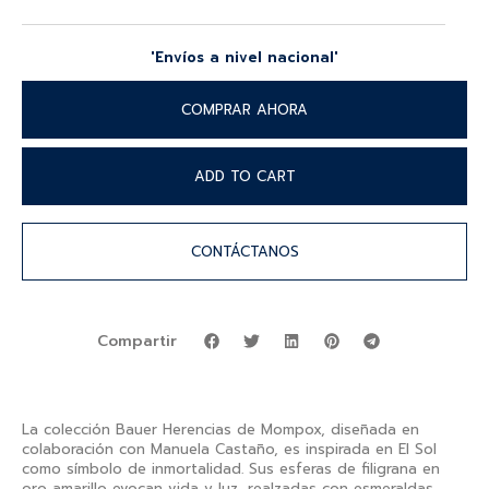
'Envíos a nivel nacional'
COMPRAR AHORA
ADD TO CART
CONTÁCTANOS
Compartir
La colección Bauer Herencias de Mompox, diseñada en
colaboración con Manuela Castaño, es inspirada en El Sol
como símbolo de inmortalidad. Sus esferas de filigrana en
oro amarillo evocan vida y luz, realzadas con esmeraldas