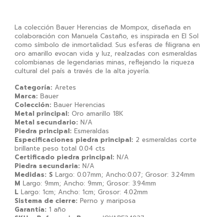
La colección Bauer Herencias de Mompox, diseñada en
colaboración con Manuela Castaño, es inspirada en El Sol
como símbolo de inmortalidad. Sus esferas de filigrana en
oro amarillo evocan vida y luz, realzadas con esmeraldas
colombianas de legendarias minas, reflejando la riqueza
cultural del país a través de la alta joyería.
Categoría:
Aretes
Marca:
Bauer
Colección:
Bauer Herencias
Metal principal:
Oro amarillo 18K
Metal secundario:
N/A
Piedra principal:
Esmeraldas
Especificaciones piedra principal:
2 esmeraldas corte
brillante peso total 0.04 cts
Certificado piedra principal:
N/A
Piedra secundaria:
N/A
Medidas:
S
Largo: 0.07mm; Ancho:0.07; Grosor: 3.24mm
M
Largo: 9mm; Ancho: 9mm; Grosor: 3.94mm
L
Largo: 1cm; Ancho: 1cm; Grosor: 4.02mm
Sistema de cierre:
Perno y mariposa
Garantía:
1 año