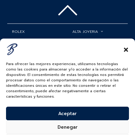
ROLEX
ALTA JOYERIA
RELOJES PATEK PHILIPPE
RELOJERÍA
MATRIMONIOS
MI CUENTA
Para ofrecer las mejores experiencias, utilizamos tecnologías
ACCESORIOS
SERVICIOS
como las cookies para almacenar y/o acceder a la información del
dispositivo. El consentimiento de estas tecnologías nos permitirá
BAUER NEWS
procesar datos como el comportamiento de navegación o las
identificaciones únicas en este sitio. No consentir o retirar el
SIGUENOS EN
consentimiento, puede afectar negativamente a ciertas
características y funciones.
Aceptar
COLOMBIA
BAUER & CO SAS. TODOS LOS DERECHOS
Denegar
RESERVADOS.
POLÍTICA DE ENVÍOS
|
POLÍTICA DE PRIVACIDAD
|
POLÍTICA DE