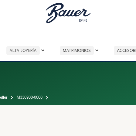
A
ALTA JOYERÍA
MATRIMONIOS
ACCESOR
ller
M336938-0008