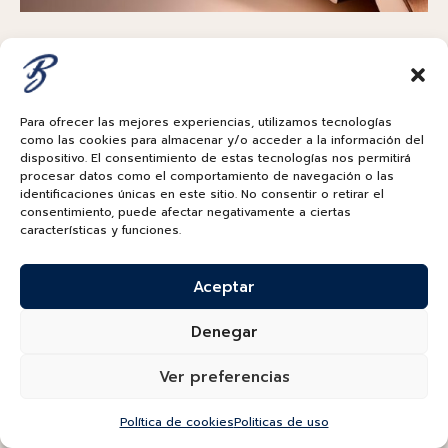
Cerámica de alta tecnología
Para ofrecer las mejores experiencias, utilizamos tecnologías
Rolex ha desempeñado un papel pionero en el desarrollo
como las cookies para almacenar y/o acceder a la información del
dispositivo. El consentimiento de estas tecnologías nos permitirá
de cerámicas especiales para la fabricación de algunos
procesar datos como el comportamiento de navegación o las
elementos externos. Particularmente resistentes a las
identificaciones únicas en este sitio. No consentir o retirar el
consentimiento, puede afectar negativamente a ciertas
rayaduras, estos materiales presentan colores
características y funciones.
inalterables y de una intensidad poco común. Además,
por la naturaleza de su composición química, estas
Aceptar
cerámicas de alta tecnología son inertes y resisten a la
corrosión. La marca ha desarrollado un
savoir‑faire
y
Denegar
unos métodos de fabricación exclusivos e innovadores
que le permiten producir estos componentes de cerámica
Ver preferencias
con total independencia.
Política de cookies
Politicas de uso
El Cosmograph Daytona en oro amarillo de 18 quilates