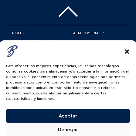
ROLEX
ALTA JOYERIA
RELOJES PATEK PHILIPPE
RELOJERÍA
MATRIMONIOS
MI CUENTA
Para ofrecer las mejores experiencias, utilizamos tecnologías
ACCESORIOS
SERVICIOS
como las cookies para almacenar y/o acceder a la información del
dispositivo. El consentimiento de estas tecnologías nos permitirá
BAUER NEWS
procesar datos como el comportamiento de navegación o las
identificaciones únicas en este sitio. No consentir o retirar el
SIGUENOS EN
consentimiento, puede afectar negativamente a ciertas
características y funciones.
Aceptar
COLOMBIA
BAUER & CO SAS. TODOS LOS DERECHOS
Denegar
RESERVADOS.
POLÍTICA DE ENVÍOS
|
POLÍTICA DE PRIVACIDAD
|
POLÍTICA DE