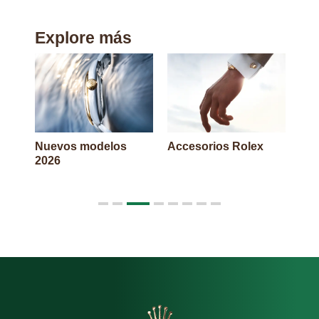
Explore más
Nuevos modelos
Accesorios Rolex
«Sa
2026
1
2
3
4
5
6
7
8