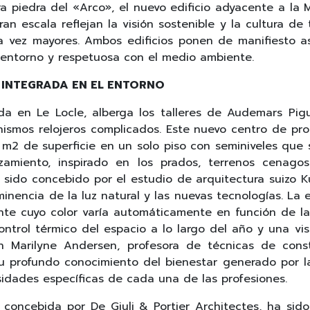
a piedra del «Arco», el nuevo edificio adyacente a la 
ran escala reflejan la visión sostenible y la cultura d
a vez mayores. Ambos edificios ponen de manifiesto 
l entorno y respetuosa con el medio ambiente.
 INTEGRADA EN EL ENTORNO
da en Le Locle, alberga los talleres de Audemars Pi
smos relojeros complicados. Este nuevo centro de pro
m2 de superficie en un solo piso con seminiveles que se
zamiento, inspirado en los prados, terrenos cenagos
a sido concebido por el estudio de arquitectura suizo K
inencia de la luz natural y las nuevas tecnologías. La
ente cuyo color varía automáticamente en función de la
control térmico del espacio a lo largo del año y una vis
on Marilyne Andersen, profesora de técnicas de const
 Su profundo conocimiento del bienestar generado por la
idades específicas de cada una de las profesiones.
, concebida por De Giuli & Portier Architectes, ha s