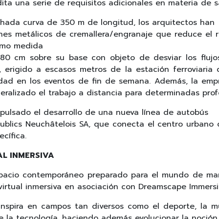
ta una serie de requisitos adicionales en materia de s
chada curva de 350 m de longitud, los arquitectos han
es metálicos de cremallera/engranaje que reduce el rie
Como medida
rá 80 cm sobre su base con objeto de desviar los flu
rco, erigido a escasos metros de la estación ferroviari
idad en los eventos de fin de semana. Además, la emp
ralizado el trabajo a distancia para determinadas prof
pulsado el desarrollo de una nueva línea de autobús
ublics Neuchâtelois SA, que conecta el centro urbano d
cífica.
AL INMERSIVA
espacio contemporáneo preparado para el mundo de ma
rtual inmersiva en asociación con Dreamscape Immersive
nspira en campos tan diversos como el deporte, la mú
 la tecnología, haciendo además evolucionar la noción