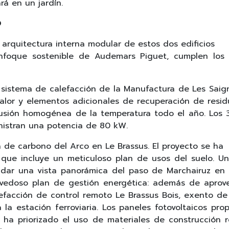
á en un jardín.
O
arquitectura interna modular de estos dos edificios
foque sostenible de Audemars Piguet, cumplen los re
el sistema de calefacción de la Manufactura de Les Sai
or y elementos adicionales de recuperación de residu
ifusión homogénea de la temperatura todo el año. Los
inistran una potencia de 80 kW.
 de carbono del Arco en Le Brassus. El proyecto se ha
que incluye un meticuloso plan de usos del suelo. Un
ndar una vista panorámica del paso de Marchairuz en
vedoso plan de gestión energética: además de aprovech
facción de control remoto Le Brassus Bois, exento de
la estación ferroviaria. Los paneles fotovoltaicos pr
ha priorizado el uso de materiales de construcción r