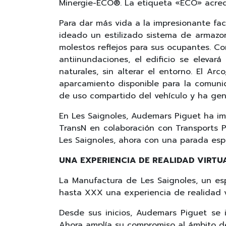
Minergie-ECO®. La etiqueta «ECO» acredi
Para dar más vida a la impresionante fa
ideado un estilizado sistema de armazon
molestos reflejos para sus ocupantes. 
antiinundaciones, el edificio se eleva
naturales, sin alterar el entorno. El A
aparcamiento disponible para la comun
de uso compartido del vehículo y ha gene
En Les Saignoles, Audemars Piguet ha im
TransN en colaboración con Transports P
Les Saignoles, ahora con una parada espe
UNA EXPERIENCIA DE REALIDAD VIRTU
La Manufactura de Les Saignoles, un 
hasta XXX una experiencia de realidad vi
Desde sus inicios, Audemars Piguet se i
Ahora amplía su compromiso al ámbito de