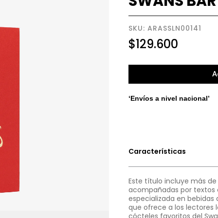
SWANS BAR 
SKU: ARASSLN00141
$
129.600
A
‘Envíos a nivel nacional’
Características
Este título incluye más de
acompañadas por textos d
especializada en bebidas al
que ofrece a los lectores 
cócteles favoritos del Swa