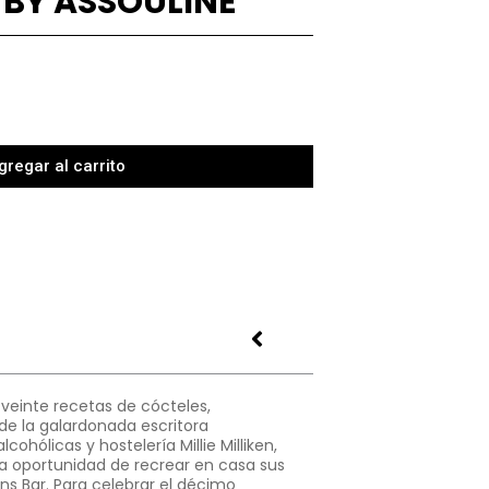
BY ASSOULINE
gregar al carrito
 veinte recetas de cócteles,
e la galardonada escritora
cohólicas y hostelería Millie Milliken,
la oportunidad de recrear en casa sus
ns Bar. Para celebrar el décimo