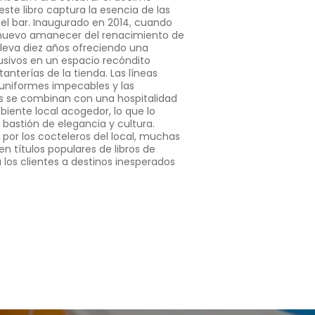
este libro captura la esencia de las
el bar. Inaugurado en 2014, cuando
 nuevo amanecer del renacimiento de
 lleva diez años ofreciendo una
usivos en un espacio recóndito
anterías de la tienda. Las líneas
os uniformes impecables y las
s se combinan con una hospitalidad
biente local acogedor, lo que lo
 bastión de elegancia y cultura.
 por los cocteleros del local, muchas
en títulos populares de libros de
 los clientes a destinos inesperados