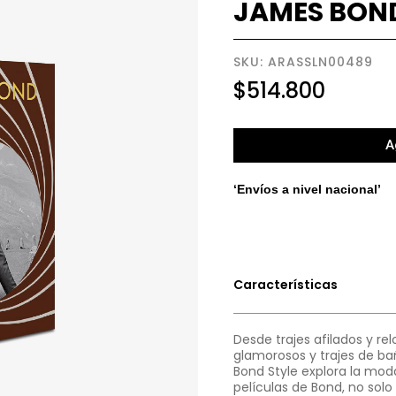
JAMES BOND
SKU: ARASSLN00489
$
514.800
A
‘Envíos a nivel nacional’
Características
Desde trajes afilados y re
glamorosos y trajes de b
Bond Style explora la mod
películas de Bond, no solo 