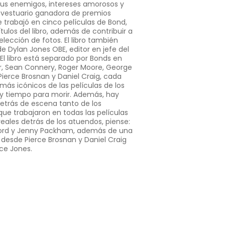
sus enemigos, intereses amorosos y
e vestuario ganadora de premios
trabajó en cinco películas de Bond,
títulos del libro, además de contribuir a
selección de fotos. El libro también
e Dylan Jones OBE, editor en jefe del
El libro está separado por Bonds en
r, Sean Connery, Roger Moore, George
Pierce Brosnan y Daniel Craig, cada
 más icónicos de las películas de los
hay tiempo para morir. Además, hay
detrás de escena tanto de los
que trabajaron en todas las películas
eales detrás de los atuendos, piense:
Ford y Jenny Packham, además de una
 desde Pierce Brosnan y Daniel Craig
ace Jones.