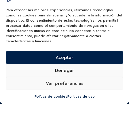
ROLEX
ALTA JOYERIA
Para ofrecer las mejores experiencias, utilizamos tecnologías
como las cookies para almacenar y/o acceder a la información del
RELOJES PATEK PHILIPPE
dispositivo. El consentimiento de estas tecnologías nos permitirá
RELOJERÍA
procesar datos como el comportamiento de navegación o las
identificaciones únicas en este sitio. No consentir o retirar el
MATRIMONIOS
MI CUENTA
consentimiento, puede afectar negativamente a ciertas
características y funciones.
ACCESORIOS
SERVICIOS
BAUER NEWS
Aceptar
SIGUENOS EN
Denegar
Ver preferencias
COLOMBIA
Política de cookies
Politicas de uso
BAUER & CO SAS. TODOS LOS DERECHOS
RESERVADOS.
POLÍTICA DE ENVÍOS
|
POLÍTICA DE PRIVACIDAD
|
POLÍTICA DE
TRATAMIENTO DATOS PERSONALES BAUER