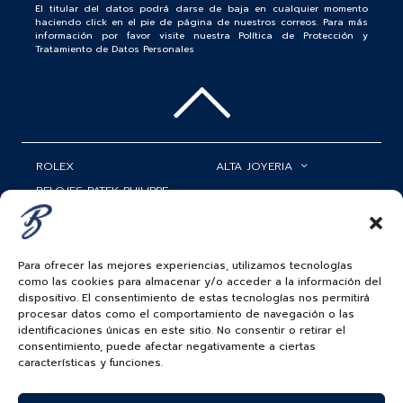
El titular del datos podrá darse de baja en cualquier momento
haciendo click en el pie de página de nuestros correos. Para más
información por favor visite nuestra Política de Protección y
Tratamiento de Datos Personales
ROLEX
ALTA JOYERIA
RELOJES PATEK PHILIPPE
RELOJERÍA
MATRIMONIOS
MI CUENTA
Para ofrecer las mejores experiencias, utilizamos tecnologías
ACCESORIOS
SERVICIOS
como las cookies para almacenar y/o acceder a la información del
dispositivo. El consentimiento de estas tecnologías nos permitirá
BAUER NEWS
procesar datos como el comportamiento de navegación o las
identificaciones únicas en este sitio. No consentir o retirar el
SIGUENOS EN
consentimiento, puede afectar negativamente a ciertas
características y funciones.