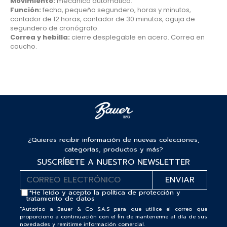
Movimiento:
mecánico automático.
Función:
fecha, pequeño segundero, horas y minutos,
contador de 12 horas, contador de 30 minutos, aguja de
segundero de cronógrafo.
Correa y hebilla:
cierre desplegable en acero. Correa en
caucho.
¿Quieres recibir información de nuevas colecciones,
categorías, productos y más?
SUSCRÍBETE A NUESTRO NEWSLETTER
*He leído y acepto la
política de protección y
tratamiento de datos
“Autorizo a Bauer & Co S.A.S para que utilice el correo que
proporciono a continuación con el fin de mantenerme al día de sus
novedades y remitirme información comercial.