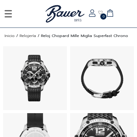
0
Inicio
/
Relojería
/
Reloj Chopard Mille Miglia Superfast Chrono