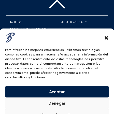
ROLEX
ALTA JOYERIA
RELOJES PATEK PHILIPPE
RELOJERÍA
MATRIMONIOS
MI CUENTA
Para ofrecer las mejores experiencias, utilizamos tecnologías
ACCESORIOS
SERVICIOS
como las cookies para almacenar y/o acceder a la información del
dispositivo. El consentimiento de estas tecnologías nos permitirá
BAUER NEWS
procesar datos como el comportamiento de navegación o las
identificaciones únicas en este sitio. No consentir o retirar el
SIGUENOS EN
consentimiento, puede afectar negativamente a ciertas
características y funciones.
Aceptar
COLOMBIA
BAUER & CO SAS. TODOS LOS DERECHOS
Denegar
RESERVADOS.
POLÍTICA DE ENVÍOS
|
POLÍTICA DE PRIVACIDAD
|
POLÍTICA DE
TRATAMIENTO DATOS PERSONALES BAUER