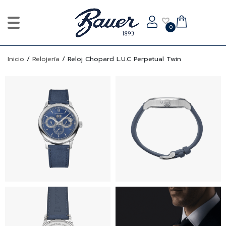
0
Inicio
/
Relojería
/
Reloj Chopard L.U.C Perpetual Twin