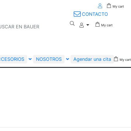
My cart
CONTACTO
My cart
CCESORIOS
NOSOTROS
Agendar una cita
My cart