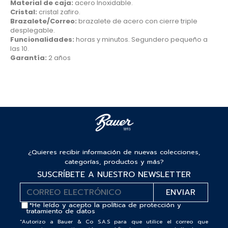
Material de caja:
acero Inoxidable.
Cristal:
cristal zafiro.
Brazalete/Correo:
brazalete de acero con cierre triple
desplegable.
Funcionalidades:
horas y minutos. Segundero pequeño a
las 10.
Garantía:
2 años
¿Quieres recibir información de nuevas colecciones,
categorías, productos y más?
SUSCRÍBETE A NUESTRO NEWSLETTER
*He leído y acepto la
política de protección y
tratamiento de datos
“Autorizo a Bauer & Co S.A.S para que utilice el correo que