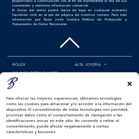
proporciono a continuación con el fin de mantenerme al día de sus
novedades y remitirme información comercial.
El titular del datos podrá darse de baja en cualquier momento
haciendo click en el pie de página de nuestros correos. Para más
información por favor visite nuestra Política de Protección y
Tratamiento de Datos Personales
ROLEX
ALTA JOYERIA
RELOJES PATEK PHILIPPE
RELOJERÍA
MATRIMONIOS
MI CUENTA
Para ofrecer las mejores experiencias, utilizamos tecnologías
ACCESORIOS
SERVICIOS
como las cookies para almacenar y/o acceder a la información del
dispositivo. El consentimiento de estas tecnologías nos permitirá
BAUER NEWS
procesar datos como el comportamiento de navegación o las
identificaciones únicas en este sitio. No consentir o retirar el
SIGUENOS EN
consentimiento, puede afectar negativamente a ciertas
características y funciones.