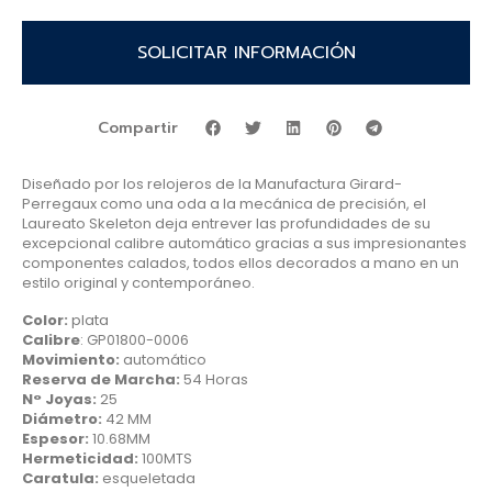
SOLICITAR INFORMACIÓN
Compartir
Diseñado por los relojeros de la Manufactura Girard-
Perregaux como una oda a la mecánica de precisión, el
Laureato Skeleton deja entrever las profundidades de su
excepcional calibre automático gracias a sus impresionantes
componentes calados, todos ellos decorados a mano en un
estilo original y contemporáneo.
Color:
plata
Calibre
: GP01800-0006
Movimiento:
automático
Reserva de Marcha:
54 Horas
N° Joyas:
25
Diámetro:
42 MM
Espesor:
10.68MM
Hermeticidad:
100MTS
Caratula:
esqueletada