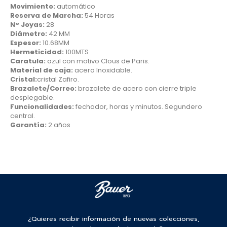
Movimiento:
automático
Reserva de Marcha:
54 Horas
N° Joyas:
28
Diámetro:
42 MM
Espesor:
10.68MM
Hermeticidad:
100MTS
Caratula:
azul con motivo Clous de Paris.
Material de caja:
acero Inoxidable.
Cristal:
cristal Zafiro.
Brazalete/Correo:
brazalete de acero con cierre triple
desplegable.
Funcionalidades:
fechador, horas y minutos. Segundero
central.
Garantía:
2 años
¿Quieres recibir información de nuevas colecciones,