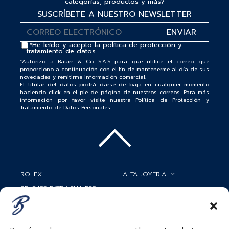
categorías, productos y más?
SUSCRÍBETE A NUESTRO NEWSLETTER
*He leído y acepto la
política de protección y
tratamiento de datos
“Autorizo a Bauer & Co S.A.S para que utilice el correo que
proporciono a continuación con el fin de mantenerme al día de sus
novedades y remitirme información comercial.
El titular del datos podrá darse de baja en cualquier momento
haciendo click en el pie de página de nuestros correos. Para más
información por favor visite nuestra Política de Protección y
Tratamiento de Datos Personales
ROLEX
ALTA JOYERIA
RELOJES PATEK PHILIPPE
RELOJERÍA
MATRIMONIOS
MI CUENTA