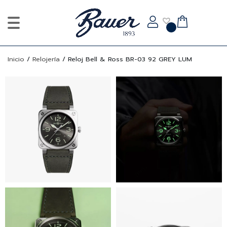
Inicio
/
Relojería
/
Reloj Bell & Ross BR-03 92 GREY LUM