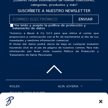
¿Quieres recibir información de nuevas colecciones,
categorías, productos y más?
SUSCRÍBETE A NUESTRO NEWSLETTER
*He leído y acepto la
política de protección y
tratamiento de datos
“Autorizo a Bauer & Co S.A.S para que utilice el correo que
proporciono a continuación con el fin de mantenerme al día de sus
novedades y remitirme información comercial.
El titular del datos podrá darse de baja en cualquier momento
haciendo click en el pie de página de nuestros correos. Para más
información por favor visite nuestra Política de Protección y
Tratamiento de Datos Personales
ROLEX
ALTA JOYERIA
RELOJES PATEK PHILIPPE
RELOJERÍA
MATRIMONIOS
MI CUENTA