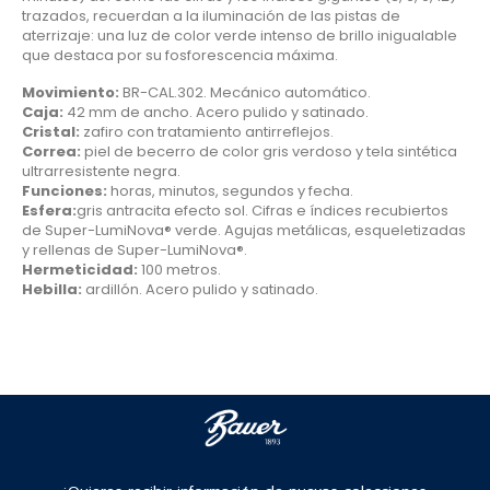
trazados, recuerdan a la iluminación de las pistas de
aterrizaje: una luz de color verde intenso de brillo inigualable
que destaca por su fosforescencia máxima.
Movimiento:
BR-CAL.302. Mecánico automático.
Caja:
42 mm de ancho. Acero pulido y satinado.
Cristal:
zafiro con tratamiento antirreflejos.
Correa:
piel de becerro de color gris verdoso y tela sintética
ultrarresistente negra.
Funciones:
horas, minutos, segundos y fecha.
Esfera:
gris antracita efecto sol. Cifras e índices recubiertos
de Super-LumiNova® verde. Agujas metálicas, esqueletizadas
y rellenas de Super-LumiNova®.
Hermeticidad:
100 metros.
Hebilla:
ardillón. Acero pulido y satinado.