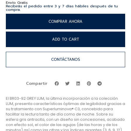
Envío Gratis
Recibirás el pedido entre 3 y 7 días hábiles después de tu
compra.
COMPRAR AHORA
ADD TO CART
CONTÁCTANOS
Compartir
El BR03-92 GREY LUM, la última incorporación a la colección
LUM, presenta características óptimas de legibilidad gracias a
su tratamiento con Superluminova® C3, concebido para
facilitar la lectura tanto de día como de noche. Sobre su
esfera gris antracita, con un diseño sin concesiones, acabado
con efecto sol, el color de las agujas (de las horas y de los
minutos) así como las cifras y los índices gigantes (3, 6, 9, 12)