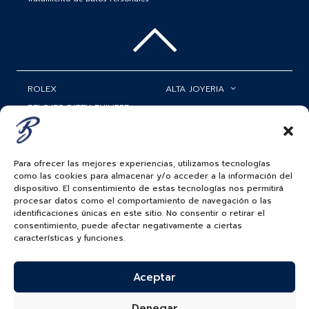
ROLEX
ALTA JOYERIA
RELOJES PATEK PHILIPPE
RELOJERÍA
MATRIMONIOS
MI CUENTA
Para ofrecer las mejores experiencias, utilizamos tecnologías
ACCESORIOS
SERVICIOS
como las cookies para almacenar y/o acceder a la información del
dispositivo. El consentimiento de estas tecnologías nos permitirá
BAUER NEWS
procesar datos como el comportamiento de navegación o las
identificaciones únicas en este sitio. No consentir o retirar el
SIGUENOS EN
consentimiento, puede afectar negativamente a ciertas
características y funciones.
Aceptar
COLOMBIA
BAUER & CO SAS. TODOS LOS DERECHOS
Denegar