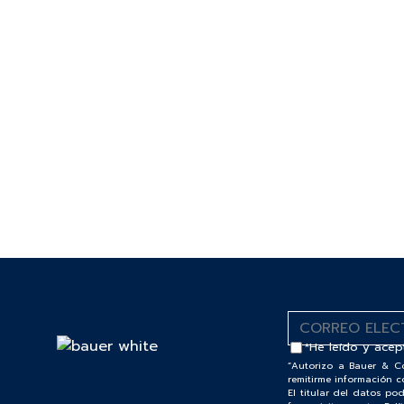
*He leído y acep
“Autorizo a Bauer & C
remitirme información c
El titular del datos p