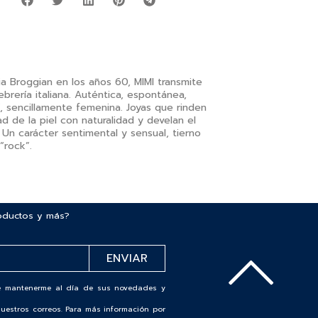
r
ia Broggian en los años 60, MIMI transmite
ebrería italiana. Auténtica, espontánea,
sí, sencillamente femenina. Joyas que rinden
ad de la piel con naturalidad y develan el
. Un carácter sentimental y sensual, tierno
“rock”.
roductos y más?
 de mantenerme al día de sus novedades y
uestros correos. Para más información por