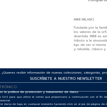
Comparti
MIMI MILANO
Fundada por la famil
los valores de la orf
divertida. MIMI es a
tributo a la sinuosid
lujo de ser sí misma
y rebelde, clásico y 
¿Quieres recibir información de nuevas colecciones, categorías, p
SUSCRÍBETE A NUESTRO NEWSLETTER
to la
política de protección y tratamiento de datos
o S.A.S para que utilice el correo que proporciono a continuación con el fin
omercial.
odrá darse de baja en cualquier momento haciendo click en el pie de página de n