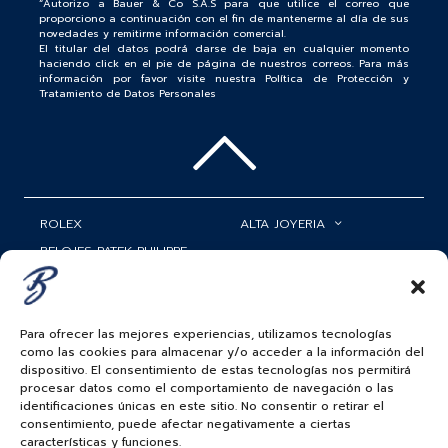
“Autorizo a Bauer & Co S.A.S para que utilice el correo que
proporciono a continuación con el fin de mantenerme al día de sus
novedades y remitirme información comercial.
El titular del datos podrá darse de baja en cualquier momento
haciendo click en el pie de página de nuestros correos. Para más
información por favor visite nuestra Política de Protección y
Tratamiento de Datos Personales
ROLEX
ALTA JOYERIA
RELOJES PATEK PHILIPPE
RELOJERÍA
MATRIMONIOS
MI CUENTA
Para ofrecer las mejores experiencias, utilizamos tecnologías
ACCESORIOS
SERVICIOS
como las cookies para almacenar y/o acceder a la información del
dispositivo. El consentimiento de estas tecnologías nos permitirá
BAUER NEWS
procesar datos como el comportamiento de navegación o las
identificaciones únicas en este sitio. No consentir o retirar el
SIGUENOS EN
consentimiento, puede afectar negativamente a ciertas
características y funciones.