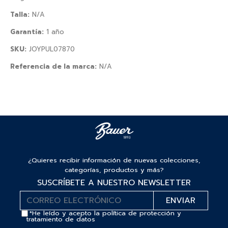
Talla:
N/A
Garantía:
1 año
SKU:
JOYPUL07870
Referencia de la marca:
N/A
¿Quieres recibir información de nuevas colecciones,
categorías, productos y más?
SUSCRÍBETE A NUESTRO NEWSLETTER
*He leído y acepto la
política de protección y
tratamiento de datos