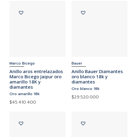
Marco Bicego
Bauer
Anillo aros entrelazados
Anillo Bauer Diamantes
Marco Bicego Jaipur oro
oro blanco 18k y
amarillo 18K y
diamantes
diamantes
Oro blanco 18k
Oro amarillo 18k
$
29.520.000
$
45.410.400