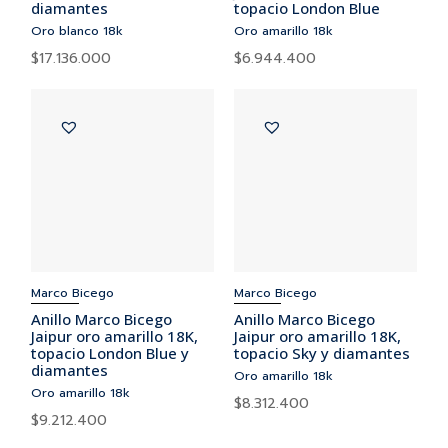
diamantes
topacio London Blue
Oro blanco 18k
Oro amarillo 18k
$
17.136.000
$
6.944.400
Marco Bicego
Marco Bicego
Anillo Marco Bicego
Anillo Marco Bicego
Jaipur oro amarillo 18K,
Jaipur oro amarillo 18K,
topacio London Blue y
topacio Sky y diamantes
diamantes
Oro amarillo 18k
Oro amarillo 18k
$
8.312.400
$
9.212.400