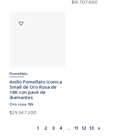
$
16.707.600
Pomellato
Anillo Pomellato Iconica
Small de Oro Rosa de
18K con pavé de
diamantes
Oro rosa 18k
$
29.347.200
1
2
3
4
…
11
12
13