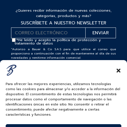
¿Quieres recibir información de nuevas colecciones,
categorías, productos y más?
SUSCRÍBETE A NUESTRO NEWSLETTER
*He leído y acepto la
política de protección y
tratamiento de datos
“Autorizo a Bauer & Co S.A.S para que utilice el correo que
proporciono a continuación con el fin de mantenerme al día de sus
novedades y remitirme información comercial.
El titular del datos podrá darse de baja en cualquier momento
haciendo click en el pie de página de nuestros correos. Para más
información por favor visite nuestra Política de Protección y
Tratamiento de Datos Personales
Para ofrecer las mejores experiencias, utilizamos tecnologías
como las cookies para almacenar y/o acceder a la información del
dispositivo. El consentimiento de estas tecnologías nos permitirá
procesar datos como el comportamiento de navegación o las
identificaciones únicas en este sitio. No consentir o retirar el
consentimiento, puede afectar negativamente a ciertas
ROLEX
ALTA JOYERIA
características y funciones.
RELOJES PATEK PHILIPPE
RELOJERÍA