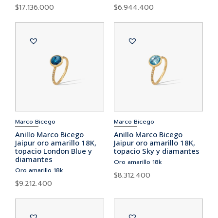
$
17.136.000
$
6.944.400
Marco Bicego
Marco Bicego
Anillo Marco Bicego
Anillo Marco Bicego
Jaipur oro amarillo 18K,
Jaipur oro amarillo 18K,
topacio London Blue y
topacio Sky y diamantes
diamantes
Oro amarillo 18k
Oro amarillo 18k
$
8.312.400
$
9.212.400