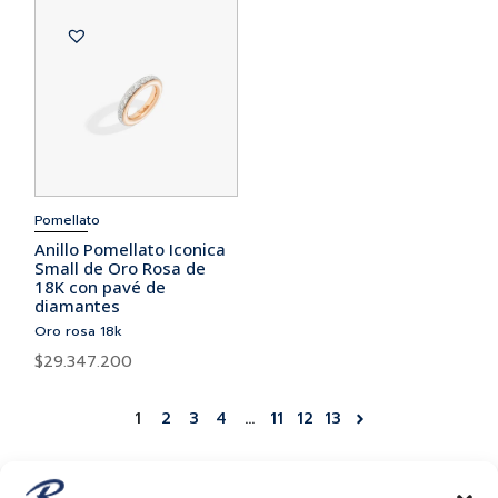
Pomellato
Anillo Pomellato Iconica
Small de Oro Rosa de
18K con pavé de
diamantes
Oro rosa 18k
$
29.347.200
1
2
3
4
…
11
12
13