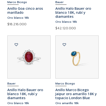
Marco Bicego
Bauer
Anillo Goa cinco aros
Anillo Halo Bauer oro
marillado
blanco 18K, rubí y
diamantes
Oro blanco 18k
Oro blanco 18k
$
18.216.000
$
42.120.000
Bauer
Marco Bicego
Anillo Halo Bauer oro
Anillo Marco Bicego
blanco 18K, rubí y
Jaipur oro amarillo 18K y
diamantes
topacio London Blue
Oro blanco 18k
Oro amarillo 18k