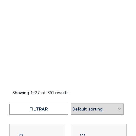
Showing 1–27 of 351 results
FILTRAR