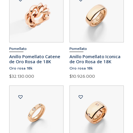
Pomellato
Pomellato
Anillo Pomellato Catene
Anillo Pomellato Iconica
de Oro Rosa de 18K
de Oro Rosa de 18K
Oro rosa 18k
Oro rosa 18k
$
32.130.000
$
10.926.000