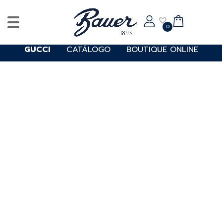
0
GUCCI
CATÁLOGO
BOUTIQUE ONLINE