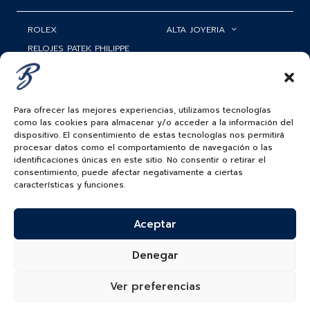
ROLEX
ALTA JOYERIA
RELOJES PATEK PHILIPPE
RELOJERÍA
MATRIMONIOS
MI CUENTA
ACCESORIOS
SERVICIOS
Para ofrecer las mejores experiencias, utilizamos tecnologías
como las cookies para almacenar y/o acceder a la información del
BAUER NEWS
dispositivo. El consentimiento de estas tecnologías nos permitirá
procesar datos como el comportamiento de navegación o las
identificaciones únicas en este sitio. No consentir o retirar el
SIGUENOS EN
consentimiento, puede afectar negativamente a ciertas
características y funciones.
COLOMBIA
Aceptar
BAUER & CO SAS. TODOS LOS DERECHOS
RESERVADOS.
Denegar
POLÍTICA DE ENVÍOS
|
POLÍTICA DE PRIVACIDAD
|
POLÍTICA DE
TRATAMIENTO DATOS PERSONALES BAUER
Ver preferencias