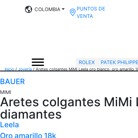
PUNTOS DE
COLOMBIA
VENTA
ROLEX
PATEK PHILIPP
Inicio
/
Joyería
/
Aretes colgantes MiMi Leela oro blanco, oro amarillo 
BAUER
MIMI
Aretes colgantes MiMi L
diamantes
Leela
Oro amarillo 18k