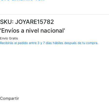
SKU: JOYARE15782
'Envíos a nivel nacional'
Envío Gratis
Recibirás el pedido entre 3 y 7 días hábiles después de tu compra.
Aretes
colgantes
MiMi
Leela
oro
blanco,
Compartir
oro
amarillo