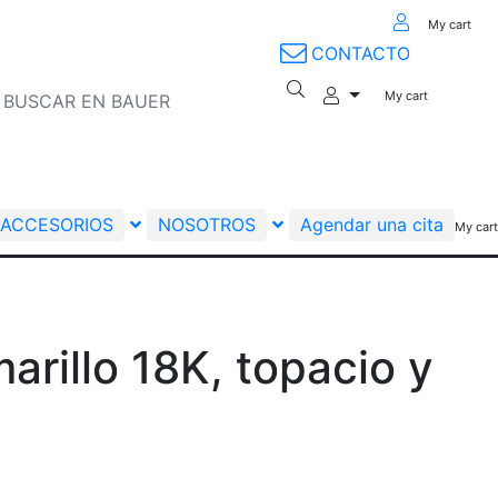
My cart
CONTACTO
My cart
ACCESORIOS
NOSOTROS
Agendar una cita
My cart
arillo 18K, topacio y