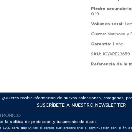
Piedra secundaria
0.19
Volumen total:
Larg
Cierre:
Mariposa y 
Garantía:
1 Año
SKU:
JOYARE23659
Referencia de la 
¿Quieres recibir información de nuevas colecciones, categorías, p
SUSCRÍBETE A NUESTRO NEWSLETTER
to la
política de protección y tratamiento de datos
o S.A.S para que utilice el correo que proporciono a continuación con el fin