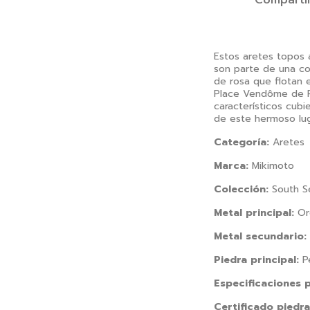
Comparti
Estos aretes topos 
son parte de una co
de rosa que flotan e
Place Vendôme de Pa
característicos cubi
de este hermoso lug
Categoría:
Aretes
Marca:
Mikimoto
Colección:
South S
Metal principal:
Or
Metal secundario:
Piedra principal:
Pe
Especificaciones p
Certificado piedra