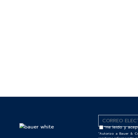
*He leído y acep
“Autorizo a Bauer & C