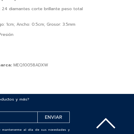
:
24 diamantes corte brillante peso total
o: 1cm; Ancho: 0.5cm; Grosor: 3.5mm
Presión
marca:
MEQ10058ADXW
roductos y más?
 de mantenerme al día de sus novedades y