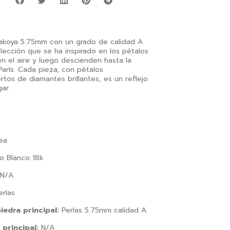
r
akoya 5.75mm con un grado de calidad A
lección que se ha inspirado en los pétalos
n el aire y luego descienden hasta la
rís. Cada pieza, con pétalos
ertos de diamantes brillantes, es un reflejo
ar.
ea
o Blanco 18k
N/A
rlas
iedra principal:
Perlas 5.75mm calidad A
 principal:
N/A