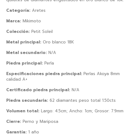
Categoría:
Aretes
Marca:
Mikimoto
Colección:
Petit Soleil
Metal principal:
Oro blanco 18K
Metal secundario:
N/A
Piedra principal:
Perla
Especificaciones piedra principal:
Perlas Akoya 8mm
calidad A+
Certificado piedra principal:
N/A
Piedra secundaria:
62 diamantes peso total 1.50cts
Volumen total:
Largo: 4.5cm; Ancho: 1cm; Grosor: 7.9mm
Cierre:
Perno y Mariposa
Garantía:
1 año