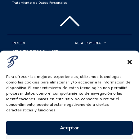
Tratamiento de Datos Personales
ROLEX
ALTA JOYERIA
RELOJES PATEK PHILIPPE
RELOJERÍA
MATRIMONIOS
MI CUENTA
Para ofrecer las mejores experiencias, utilizamos tecnologías
ACCESORIOS
SERVICIOS
como las cookies para almacenar y/o acceder a la información del
dispositivo. El consentimiento de estas tecnologías nos permitirá
BAUER NEWS
procesar datos como el comportamiento de navegación o las
identificaciones únicas en este sitio. No consentir o retirar el
SIGUENOS EN
consentimiento, puede afectar negativamente a ciertas
características y funciones.
Aceptar
COLOMBIA
BAUER & CO SAS. TODOS LOS DERECHOS