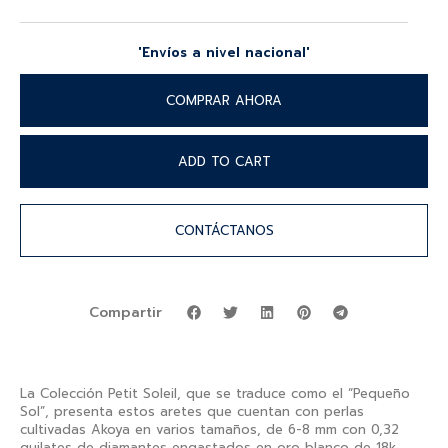
'Envíos a nivel nacional'
COMPRAR AHORA
ADD TO CART
CONTÁCTANOS
Compartir
La Colección Petit Soleil, que se traduce como el “Pequeño
Sol”, presenta estos aretes que cuentan con perlas
cultivadas Akoya en varios tamaños, de 6-8 mm con 0,32
quilates de diamantes engastados en oro blanco de 18k.