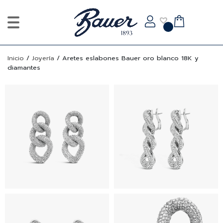
Inicio
/
Joyería
/
Aretes eslabones Bauer oro blanco 18K y
diamantes