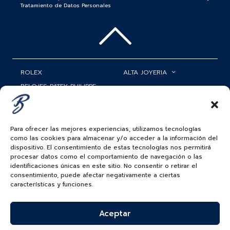
Tratamiento de Datos Personales
ROLEX
ALTA JOYERIA
RELOJES PATEK PHILIPPE
RELOJERÍA
MATRIMONIOS
MI CUENTA
Para ofrecer las mejores experiencias, utilizamos tecnologías
ACCESORIOS
SERVICIOS
como las cookies para almacenar y/o acceder a la información del
dispositivo. El consentimiento de estas tecnologías nos permitirá
BAUER NEWS
procesar datos como el comportamiento de navegación o las
identificaciones únicas en este sitio. No consentir o retirar el
SIGUENOS EN
consentimiento, puede afectar negativamente a ciertas
características y funciones.
Aceptar
COLOMBIA