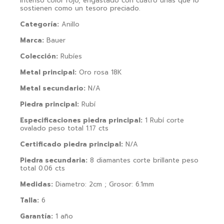
intenso color rojo, engastado con cuatro uñas que lo
sostienen como un tesoro preciado.
Categoría:
Anillo
Marca:
Bauer
Colección:
Rubíes
Metal principal:
Oro rosa 18K
Metal secundario:
N/A
Piedra principal:
Rubí
Especificaciones piedra principal:
1 Rubí corte
ovalado peso total 1.17 cts
Certificado piedra principal:
N/A
Piedra secundaria:
8 diamantes corte brillante peso
total 0.06 cts
Medidas:
Diametro: 2cm ; Grosor: 6.1mm
Talla:
6
Garantía:
1 año