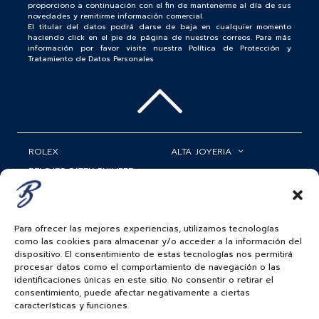
proporciono a continuación con el fin de mantenerme al día de sus
novedades y remitirme información comercial.
El titular del datos podrá darse de baja en cualquier momento
haciendo click en el pie de página de nuestros correos. Para más
información por favor visite nuestra Política de Protección y
Tratamiento de Datos Personales
ROLEX
ALTA JOYERIA
RELOJES PATEK PHILIPPE
RELOJERÍA
MATRIMONIOS
MI CUENTA
Para ofrecer las mejores experiencias, utilizamos tecnologías
ACCESORIOS
SERVICIOS
como las cookies para almacenar y/o acceder a la información del
dispositivo. El consentimiento de estas tecnologías nos permitirá
BAUER NEWS
procesar datos como el comportamiento de navegación o las
identificaciones únicas en este sitio. No consentir o retirar el
SIGUENOS EN
consentimiento, puede afectar negativamente a ciertas
características y funciones.