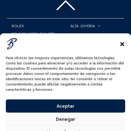
ROLEX
ALTA JOYERIA
RELOJES PATEK PHILIPPE
RELOJERÍA
MATRIMONIOS
MI CUENTA
Para ofrecer las mejores experiencias, utilizamos tecnologías
ACCESORIOS
SERVICIOS
como las cookies para almacenar y/o acceder a la información del
dispositivo. El consentimiento de estas tecnologías nos permitirá
BAUER NEWS
procesar datos como el comportamiento de navegación o las
identificaciones únicas en este sitio. No consentir o retirar el
SIGUENOS EN
consentimiento, puede afectar negativamente a ciertas
características y funciones.
Aceptar
COLOMBIA
BAUER & CO SAS. TODOS LOS DERECHOS
Denegar
RESERVADOS.
POLÍTICA DE ENVÍOS
|
POLÍTICA DE PRIVACIDAD
|
POLÍTICA DE
TRATAMIENTO DATOS PERSONALES BAUER