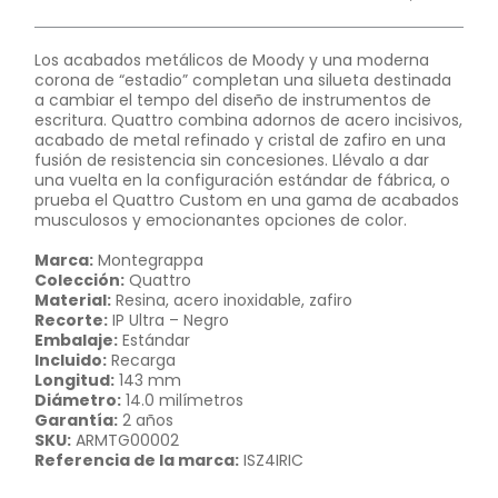
Los acabados metálicos de Moody y una moderna
corona de “estadio” completan una silueta destinada
a cambiar el tempo del diseño de instrumentos de
escritura. Quattro combina adornos de acero incisivos,
acabado de metal refinado y cristal de zafiro en una
fusión de resistencia sin concesiones. Llévalo a dar
una vuelta en la configuración estándar de fábrica, o
prueba el Quattro Custom en una gama de acabados
musculosos y emocionantes opciones de color.
Marca:
Montegrappa
Colección:
Quattro
Material:
Resina, acero inoxidable, zafiro
Recorte:
IP Ultra – Negro
Embalaje:
Estándar
Incluido:
Recarga
Longitud:
143 mm
Diámetro:
14.0 milímetros
Garantía:
2 años
SKU:
ARMTG00002
Referencia de la marca:
ISZ4IRIC