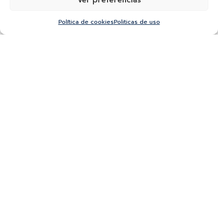
Política de cookies
Politicas de uso
ROLLERBALL MONTEGRAPPA ARMONIA ACERO Y RESINA
MENTA NEO
ARMONIA
$
1.028.160