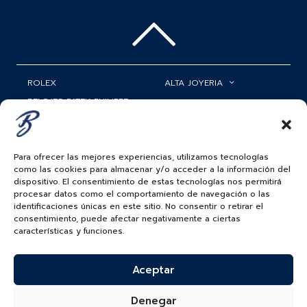
ROLEX
ALTA JOYERIA
RELOJES PATEK PHILIPPE
RELOJERÍA
MATRIMONIOS
MI CUENTA
Para ofrecer las mejores experiencias, utilizamos tecnologías
ACCESORIOS
SERVICIOS
como las cookies para almacenar y/o acceder a la información del
dispositivo. El consentimiento de estas tecnologías nos permitirá
BAUER NEWS
procesar datos como el comportamiento de navegación o las
identificaciones únicas en este sitio. No consentir o retirar el
SIGUENOS EN
consentimiento, puede afectar negativamente a ciertas
características y funciones.
Aceptar
COLOMBIA
BAUER & CO SAS. TODOS LOS DERECHOS
Denegar
RESERVADOS.