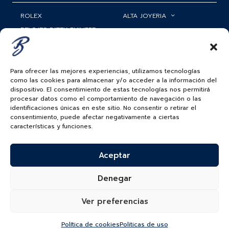
ROLEX
ALTA JOYERIA
RELOJES PATEK PHILIPPE
RELOJERÍA
MATRIMONIOS
MI CUENTA
Para ofrecer las mejores experiencias, utilizamos tecnologías
ACCESORIOS
SERVICIOS
como las cookies para almacenar y/o acceder a la información del
dispositivo. El consentimiento de estas tecnologías nos permitirá
BAUER NEWS
procesar datos como el comportamiento de navegación o las
identificaciones únicas en este sitio. No consentir o retirar el
SIGUENOS EN
consentimiento, puede afectar negativamente a ciertas
características y funciones.
Aceptar
COLOMBIA
BAUER & CO SAS. TODOS LOS DERECHOS
Denegar
RESERVADOS.
POLÍTICA DE ENVÍOS
|
POLÍTICA DE PRIVACIDAD
|
POLÍTICA DE
TRATAMIENTO DATOS PERSONALES BAUER
Ver preferencias
Política de cookies
Politicas de uso