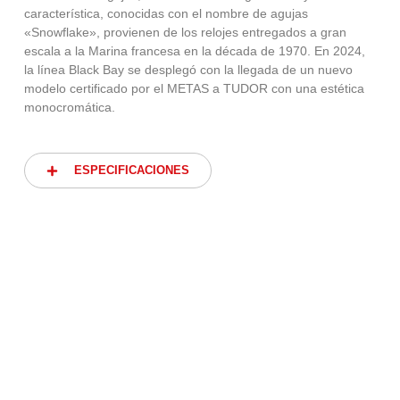
característica, conocidas con el nombre de agujas
«Snowflake», provienen de los relojes entregados a gran
escala a la Marina francesa en la década de 1970. En 2024,
la línea Black Bay se desplegó con la llegada de un nuevo
modelo certificado por el METAS a TUDOR con una estética
monocromática.
ESPECIFICACIONES
ESPECIFICACIONES
CAJA
Caja de 37 mm de acero inoxidable,
acabado pulido y satinado