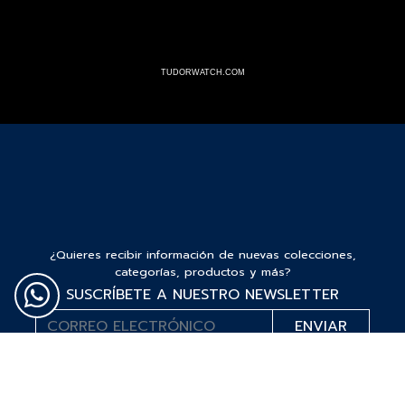
TUDORWATCH.COM
¿Quieres recibir información de nuevas colecciones,
categorías, productos y más?
SUSCRÍBETE A NUESTRO NEWSLETTER
*He leído y acepto la
política de protección y
tratamiento de datos
“Autorizo a Bauer & Co S.A.S para que utilice el correo que
proporciono a continuación con el fin de mantenerme al día de sus