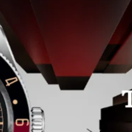
CAJA
Caja de cerámica negra mate de 41 mm con
acabado micropulido Ancho entre asas: 21
mm Grosor de la caja: 13.6 mm
BISEL
Bisel giratorio unidireccional de acero tratado con PVD
negro con disco de cerámica negra con acabado
satinado rayo de sol, con graduación de 60 minutos,
marcas y números grabados
MOVIMIENTO
Calibre de Manufactura MT5602-U
(Certificado por el COSC y METAS)
Movimiento mecánico de cuerda automática
con rotor bidireccional