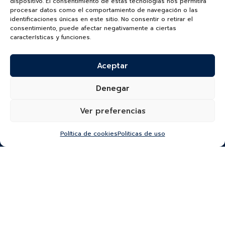
dispositivo. El consentimiento de estas tecnologías nos permitirá
procesar datos como el comportamiento de navegación o las
identificaciones únicas en este sitio. No consentir o retirar el
consentimiento, puede afectar negativamente a ciertas
características y funciones.
TUDORWATCH.COM
Aceptar
Denegar
Ver preferencias
¿Quieres recibir información de nuevas colecciones,
Política de cookies
Politicas de uso
categorías, productos y más?
SUSCRÍBETE A NUESTRO NEWSLETTER
*He leído y acepto la
política de protección y
tratamiento de datos
“Autorizo a Bauer & Co S.A.S para que utilice el correo que
proporciono a continuación con el fin de mantenerme al día de sus
novedades y remitirme información comercial.
El titular del datos podrá darse de baja en cualquier momento