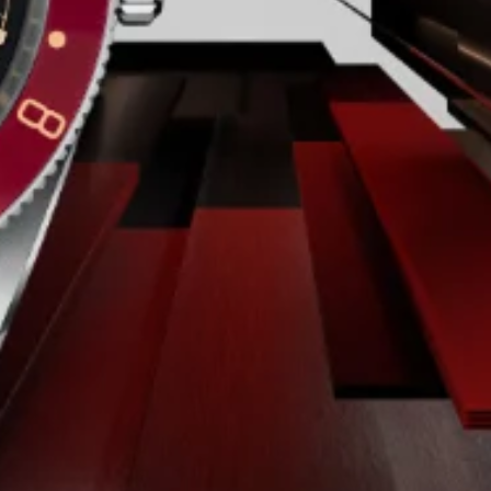
ESFERA
Antracita, acabado rayo de sol, abombada
RESERVA DE MARCHA
Reserva de marcha de 70 horas
CRISTAL
Cristal de zafiro abombado
HERMETICIDAD
Hermético hasta 200 m
BRAZALETE
Brazalete totalmente cerámico en negro a
juego, diseño patentado de doble cierre
desplegable