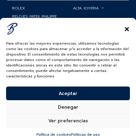
ROLEX
ALTA JOYERIA
RELOJES PATEK PHILIPPE
RELOJERÍA
MATRIMONIOS
MI CUENTA
ACCESORIOS
SERVICIOS
Para ofrecer las mejores experiencias, utilizamos tecnologías
como las cookies para almacenar y/o acceder a la información del
BAUER NEWS
dispositivo. El consentimiento de estas tecnologías nos permitirá
procesar datos como el comportamiento de navegación o las
identificaciones únicas en este sitio. No consentir o retirar el
SIGUENOS EN
consentimiento, puede afectar negativamente a ciertas
características y funciones.
COLOMBIA
Aceptar
BAUER & CO SAS. TODOS LOS DERECHOS
RESERVADOS.
Denegar
POLÍTICA DE ENVÍOS
|
POLÍTICA DE PRIVACIDAD
|
POLÍTICA DE
TRATAMIENTO DATOS PERSONALES BAUER
Ver preferencias
Política de cookies
Politicas de uso