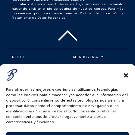
El titular del datos podrá darse de baja en cualquier momento
haciendo click en el pie de página de nuestros correos. Para más
información por favor visite nuestra Política de Protección y
Tratamiento de Datos Personales
ROLEX
ALTA JOYERIA
RELOJES PATEK PHILIPPE
RELOJERÍA
MATRIMONIOS
MI CUENTA
Para ofrecer las mejores experiencias, utilizamos tecnologías
ACCESORIOS
SERVICIOS
como las cookies para almacenar y/o acceder a la información del
dispositivo. El consentimiento de estas tecnologías nos permitirá
BAUER NEWS
procesar datos como el comportamiento de navegación o las
identificaciones únicas en este sitio. No consentir o retirar el
SIGUENOS EN
consentimiento, puede afectar negativamente a ciertas
características y funciones.