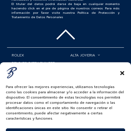
El titular del datos podrá darse de baja en cualquier momento
haciendo click en el pie de página de nuestros correos. Para más
información por favor visite nuestra Política de Protección y
Tratamiento de Datos Personales
ROLEX
ALTA JOYERIA
RELOJES PATEK PHILIPPE
RELOJERÍA
MATRIMONIOS
MI CUENTA
Para ofrecer las mejores experiencias, utilizamos tecnologías
ACCESORIOS
SERVICIOS
como las cookies para almacenar y/o acceder a la información del
dispositivo. El consentimiento de estas tecnologías nos permitirá
BAUER NEWS
procesar datos como el comportamiento de navegación o las
identificaciones únicas en este sitio. No consentir o retirar el
SIGUENOS EN
consentimiento, puede afectar negativamente a ciertas
características y funciones.