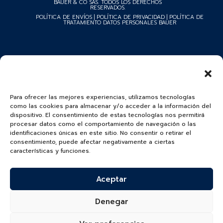
BAUER & CO SAS. TODOS LOS DERECHOS
RESERVADOS.
POLÍTICA DE ENVÍOS
|
POLÍTICA DE PRIVACIDAD
|
POLÍTICA DE
TRATAMIENTO DATOS PERSONALES BAUER
Para ofrecer las mejores experiencias, utilizamos tecnologías
como las cookies para almacenar y/o acceder a la información del
dispositivo. El consentimiento de estas tecnologías nos permitirá
procesar datos como el comportamiento de navegación o las
identificaciones únicas en este sitio. No consentir o retirar el
consentimiento, puede afectar negativamente a ciertas
características y funciones.
Aceptar
Denegar