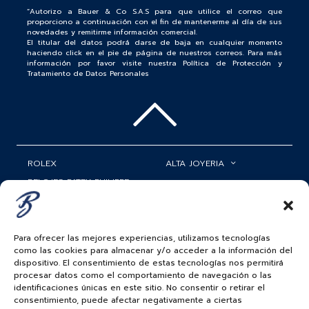
“Autorizo a Bauer & Co S.A.S para que utilice el correo que
proporciono a continuación con el fin de mantenerme al día de sus
novedades y remitirme información comercial.
El titular del datos podrá darse de baja en cualquier momento
haciendo click en el pie de página de nuestros correos. Para más
información por favor visite nuestra Política de Protección y
Tratamiento de Datos Personales
ROLEX
ALTA JOYERIA
RELOJES PATEK PHILIPPE
RELOJERÍA
MATRIMONIOS
MI CUENTA
Para ofrecer las mejores experiencias, utilizamos tecnologías
ACCESORIOS
SERVICIOS
como las cookies para almacenar y/o acceder a la información del
dispositivo. El consentimiento de estas tecnologías nos permitirá
BAUER NEWS
procesar datos como el comportamiento de navegación o las
identificaciones únicas en este sitio. No consentir o retirar el
SIGUENOS EN
consentimiento, puede afectar negativamente a ciertas