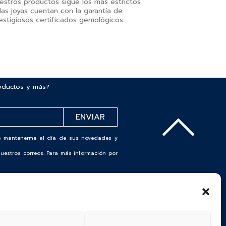
uestros productos sigue los más estrictos
as joyas cuentan con la garantía de
restigiosos certificados gemológicos
roductos y más?
 de mantenerme al día de sus novedades y
uestros correos. Para más información por
SIGUENOS EN
COLOMBIA