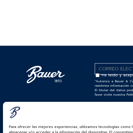
*He leído y acep
“Autorizo a Bauer & C
remitirme información c
El titular del datos p
favor visite nuestra Po
ROLEX
ALTA JOYERIA
RELOJES PATEK PHILIPPE
Para ofrecer las mejores experiencias, utilizamos tecnologías como 
RELOJERÍA
almacenar y/o acceder a la información del dispositivo. El consentim