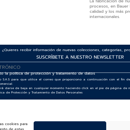
La fabricación de n
procesos, en Bauer l
calidad y los más p
internacionales.
¿Quieres recibir información de nuevas colecciones, categorías, p
SUSCRÍBETE A NUESTRO NEWSLETTER
to la
política de protección y tratamiento de datos
o S.A.S para que utilice el correo que proporciono a continuación con el fin
omercial.
odrá darse de baja en cualquier momento haciendo click en el pie de página de n
lítica de Protección y Tratamiento de Datos Personales
MATRIMONIOS
MI CUENTA
ACCESORIOS
SERVICIOS
las cookies para
iento de estas
BAUER NEWS