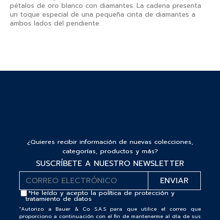
pétalos de oro blanco con diamantes. La cadena presenta
un toque especial de una pequeña cinta de diamantes a
ambos lados del pendiente.
¿Quieres recibir información de nuevas colecciones,
categorías, productos y más?
SUSCRÍBETE A NUESTRO NEWSLETTER
*He leído y acepto la
política de protección y
tratamiento de datos
“Autorizo a Bauer & Co S.A.S para que utilice el correo que
proporciono a continuación con el fin de mantenerme al día de sus